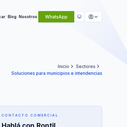
Tema activo:
Automático
WhatsApp
car
Blog
Nosotros
Inicio
Sectores
Soluciones para municipios e intendencias
CONTACTO COMERCIAL
Hablá con Rontil