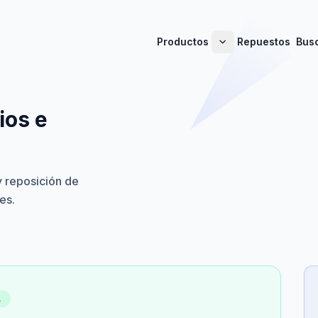
Productos
Repuestos
Bus
ios e
y reposición de
es.
A