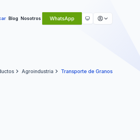
Tema activo:
Automático
WhatsApp
car
Blog
Nosotros
ductos
Agroindustria
Transporte de Granos